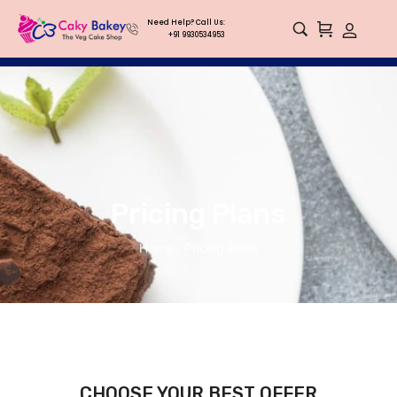
Need Help? Call Us:
+91 9930534953
Pricing Plans
Home
Pricing Plans
/
CHOOSE YOUR BEST OFFER