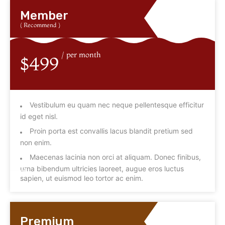
Member
( Recommend )
/ per month
$499
Vestibulum eu quam nec neque pellentesque efficitur
id eget nisl.
Proin porta est convallis lacus blandit pretium sed
non enim.
Maecenas lacinia non orci at aliquam. Donec finibus,
urna bibendum ultricies laoreet, augue eros luctus
sapien, ut euismod leo tortor ac enim.
Premium