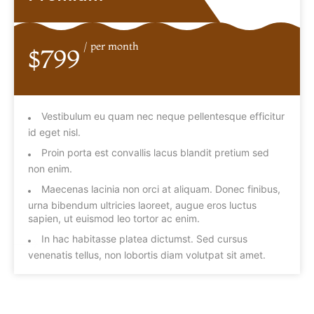
/ per month
$799
Vestibulum eu quam nec neque pellentesque efficitur
id eget nisl.
Proin porta est convallis lacus blandit pretium sed
non enim.
Maecenas lacinia non orci at aliquam. Donec finibus,
urna bibendum ultricies laoreet, augue eros luctus
sapien, ut euismod leo tortor ac enim.
In hac habitasse platea dictumst. Sed cursus
venenatis tellus, non lobortis diam volutpat sit amet.