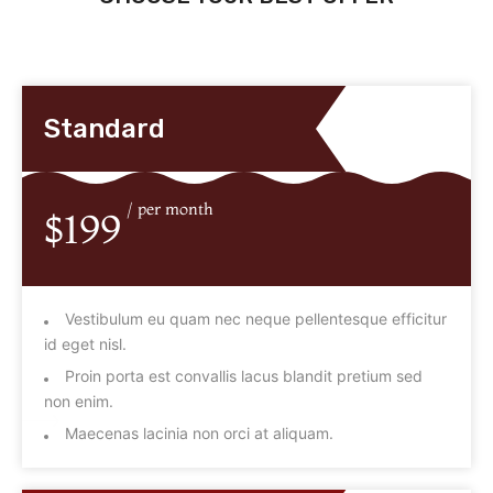
Standard
/ per month
$199
Vestibulum eu quam nec neque pellentesque efficitur
id eget nisl.
Proin porta est convallis lacus blandit pretium sed
non enim.
Maecenas lacinia non orci at aliquam.